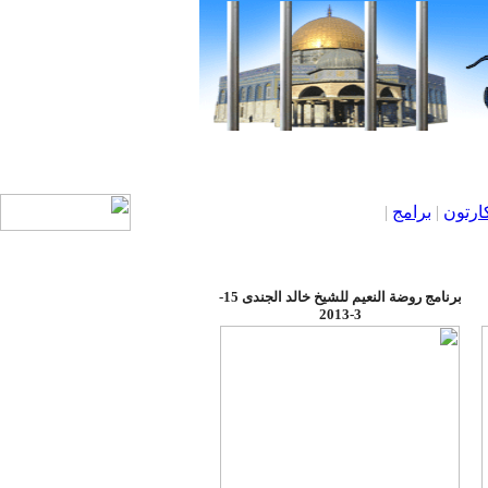
ارتون
|
برامج
|
برنامج روضة النعيم للشيخ خالد الجندى 15-
3-2013