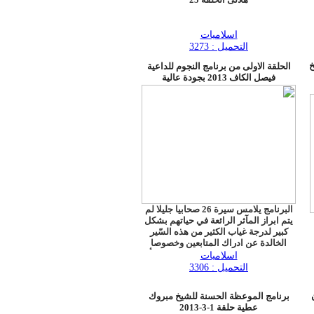
اسلاميات
التحميل : 3273
خ
الحلقة الاولى من برنامج النجوم للداعية
فيصل الكاف 2013 بجودة عالية
البرنامج يلامس سيرة 26 صحابيا جليلا لم
يتم ابراز المآثر الرائعة في حياتهم بشكل
كبير لدرجة غياب الكثير من هذه السّير
الخالدة عن ادراك المتابعين وخصوصا
الشباب، وقد ذكر الداعية فيصل الكاف بأنه
اسلاميات
يأمل أن يكون هذا العمل خالصا لوجه الله
التحميل : 3306
ويلامس قلوب الشباب ليعرفوا تلك القيم
العظيمة والقصص الخالدة لهؤلاء النجوم
برنامج الموعظة الحسنة للشيخ مبروك
موجها شكره لكل من دعم هذا العمل حتى
عطية حلقة 1-3-2013
يظهر بشكله الاخير ، وقد تم ولأول مرة