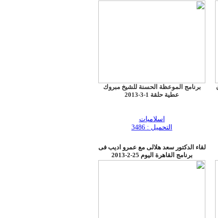
تصوير البرنامج برؤية اخراج شبابية من
خلال مخرج العمل جبريل جبره الذي اختار
احد منازل المنطقة التاريخية بجدة وأعاد
تجهيزه بالكامل ليصل الى الرؤية التي
تتوافق مع فكرة العمل حيث اوضح جبره
بأنه حاول تطوير الاسلوب التقليدي في
تصوير البرامج الدينية من خلال تطوير
الادوات والاعتماد على اسلوب تقني جديد
يكون جاذبا اكثر للمشاهد الذي لم يعد
يشده كثيرا الاسلوب التقليدي .. وعلى
خلاف العادة في البرامج الدينية تم
برنامج الموعظة الحسنة للشيخ مبروك
الاعتماد على تضمين الحلقات لتقارير
عطية حلقة 1-3-2013
تلفزيونية مصورة اسقطت مآثر شخصيات
الصحابة الكرام على واقع حياتنا في العصر
الحديث.
اسلاميات
التحميل : 3486
لقاء الدكتور سعد هلالى مع عمرو اديب فى
برنامج القاهرة اليوم 25-2-2013