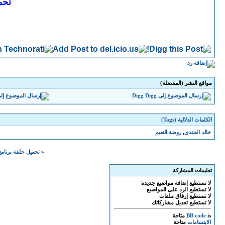
تحمي
مواقع النشر (المفضلة)
Digg
الكلمات الدلالية (Tags)
خالد الجندى
,
روضة النعيم
«
تحميل حلقة برنامج 
تعليمات المشاركة
لا تستطيع
إضافة مواضيع جديدة
لا تستطيع
الرد على المواضيع
لا تستطيع
إرفاق ملفات
لا تستطيع
تعديل مشاركاتك
is
BB code
متاحة
الابتسامات
متاحة