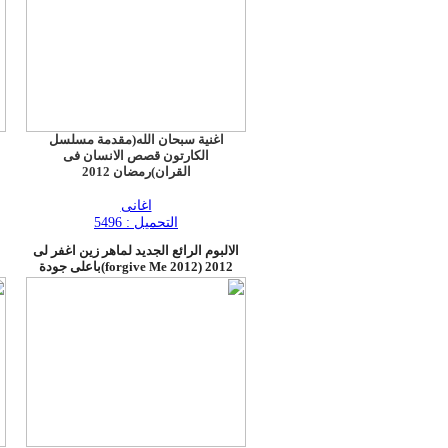
اغنية سبحان الله(مقدمة مسلسل
الكارتون قصص الانسان فى
القران)رمضان 2012
اغانى
التحميل : 5496
الالبوم الرائع الجديد لماهر زين اغفر لى
2012 (forgive Me 2012)باعلى جودة