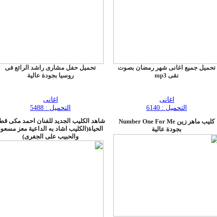
تحميل جميع اغانى شهر رمضان بصوت
تحميل حفل مشارى راشد الرائع فى
نقى mp3
روسيا بجودة عالية
اغانى
اغانى
التحميل : 6140
التحميل : 5488
شاهد الكليب الجديد للفنان احمد مكى قط
كليب ماهر زين Number One For Me
الحياة(الكليب اشاد به الداعية معز مسعود
بجودة عالية
والحبيب على الجفرى)