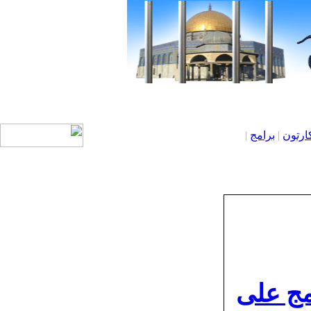
ارتون
|
برامج
|
امج على