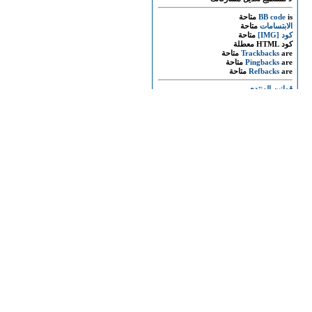
is
BB code
متاحة
الابتسامات
متاحة
كود [IMG]
متاحة
كود HTML
معطلة
are
Trackbacks
متاحة
are
Pingbacks
متاحة
are
Refbacks
متاحة
قوانين المنتدى
المواضيع المتشابهه
الموضوع
برنامج انت الاقوى مع الدكتور طارق سويدان وتفاصيل برامج شهر رمضان على قناة الرسالة
تحميل اسطوانة ابداعى(الاسطوانة تحتوى على جميع برامج الجرافيك ولا تحتاج الى اى كراك او
ديفيدى
CS6) مع شرح جميع الاصدارات باللغة العربية على قرص ديفيدى
بالفيديو جميع فضائح المجلس العسكرى القذر فى حق الشعب المصرى
تحميل كليب رفيق العمر لزيد وابراهيم الفواز انتاج قناة الرسالة