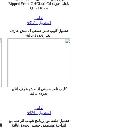
باعلى جودة Ripped From OriGinal Cd
Q 320Kpbs
اغانى
التحميل : 5317
تحميل كليب تامر حسنى انا مش عارف
اتغير بجودة عالية
كليب تامر حسنى انا مش عارف اتغير
بجودة عالية
اغانى
التحميل : 5424
تحميل حلقة من برنامج شباب الرحمة مع
ت
الداعية مصطفى حسنى بجودة عالية
ال