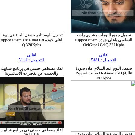
تحميل جميع البومات مشارى راشد
تحميل البوم تامر حسنى الجنة فى بيوتنا
العفاسى باعلى جودة Ripped From
باعلى جودة Ripped From OriGinal Cd
Q 320Kpbs
OriGinal Cd Q 320Kpbs
اغانى
اغانى
التحميل : 5481
التحميل : 5111
تحميل البوم عبد السلام امان بجودة
لقاء مصطفى حسنى فى برنامج شبابيك
عاليةRipped From OriGinal Cd Q
والحديث عن تفجيرات الاسكندرية
192Kpbs
لقاء مصطفى حسنى فى برنامج شبابيك
تحميل البوم عبد السلام امان بجودة
8-1-2011