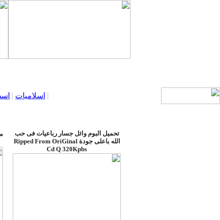
|
اسلاميات
|
اسط
تحميل البوم وائل جسار رباعيات فى حب
مح
الله باعلى جودة Ripped From OriGinal
Cd Q 320Kpbs