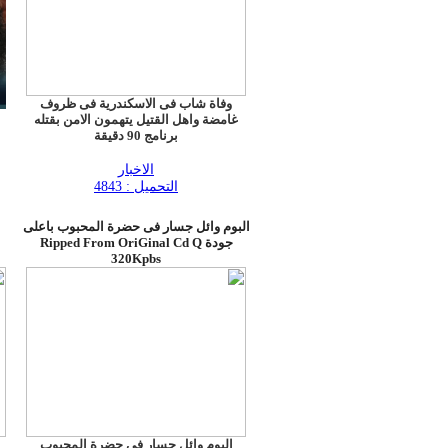
وفاة شاب فى الاسكندرية فى ظروف
غامضة واهل القتيل يتهمون الامن بقتله
برنامج 90 دقيقة
الاخبار
التحميل : 4843
البوم وائل جسار فى حضرة المحبوب باعلى
جودة Ripped From OriGinal Cd Q
320Kpbs
البوم وائل جسار فى حضرة المحبوب