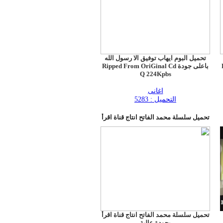
تحميل البوم ايهاب توفيق الا رسول الله
باعلى جودة Ripped From OriGinal Cd
Q 224Kpbs
اغانى
التحميل : 5283
تحميل سلسلة محمد الفاتح انتاج قناة اقرأ
تحميل سلسلة محمد الفاتح انتاج قناة اقرأ
بجودة عالية