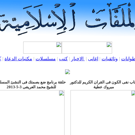
وانات
|
وثائقيات
|
اغانى
|
الاخبار
|
كتب
|
مسلسلات
|
مكتبات الدعاة
|
ك
اب نفى الكون فى القران الكريم للدكتور
حلقة برنامج ضع بصمتك فى النشئ المسل
مبروك عطية
للشيخ محمد العريفى 3-5-2013