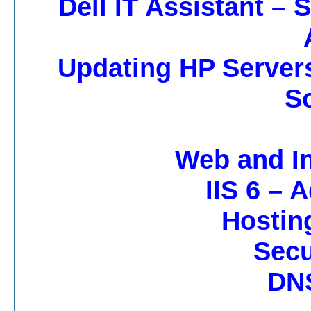
Dell IT Assistant – 
Updating HP Servers
S
Web and In
IIS 6 – 
Hostin
Secu
DN