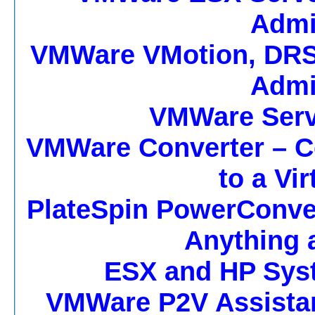
Admi
VMWare VMotion, DRS, 
Admi
VMWare Serv
VMWare Converter – Co
to a Vi
PlateSpin PowerConver
Anything
ESX and HP Sys
VMWare P2V Assistan