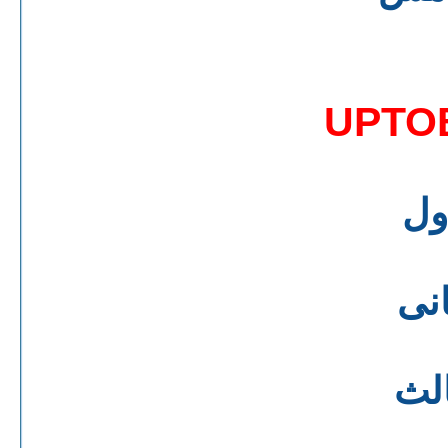
UPTO
ول
انى
الث