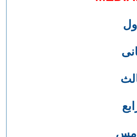
ول
انى
الث
ابع
امس